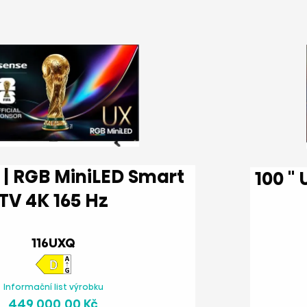
100 '' U8Q | ULED MiniLED Smart
TV 4K 165 Hz
116UXQ
Informační list výrobku
449 000,00 Kč