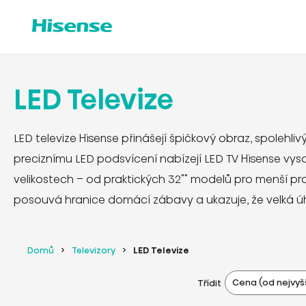
LED Televize
LED televize Hisense přinášejí špičkový obraz, spolehl
preciznímu LED podsvícení nabízejí LED TV Hisense vyso
velikostech – od praktických 32"" modelů pro menší pr
posouvá hranice domácí zábavy a ukazuje, že velká úhl
Domů
Televizory
LED Televize
Cena (od nejvyš
Třídit