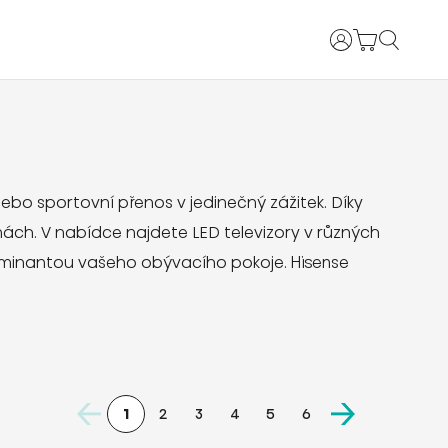
Uživatelské jm
nebo sportovní přenos v jedinečný zážitek. Díky
énách. V nabídce najdete LED televizory v různých
 dominantou vašeho obývacího pokoje. Hisense
1
2
3
4
5
6