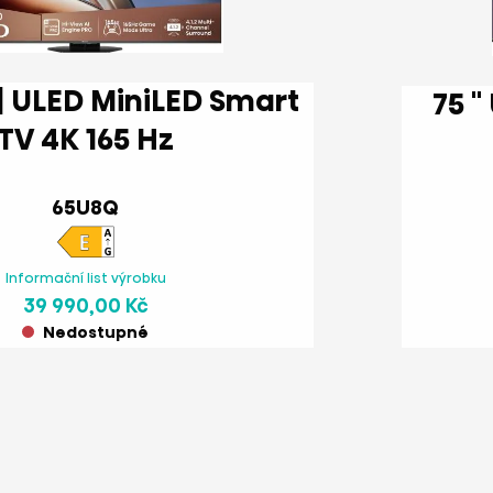
75 '' U7Q PRO | ULED MiniLED
TV 4K 165 Hz
65U8Q
Informační list výrobku
39 990,00 Kč
Nedostupné