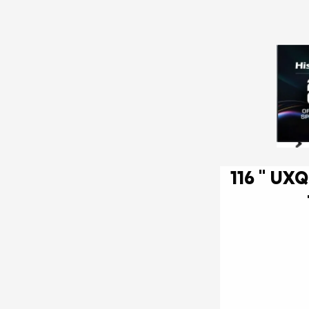
116 '' UXQ | RGB MiniLED Smart