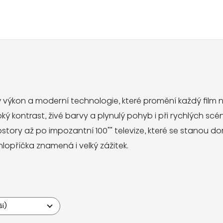
ivý výkon a moderní technologie, které promění každý film 
ký kontrast, živé barvy a plynulý pohyb i při rychlých sc
ostory až po impozantní 100"" televize, které se stanou
opříčka znamená i velký zážitek.
ší)