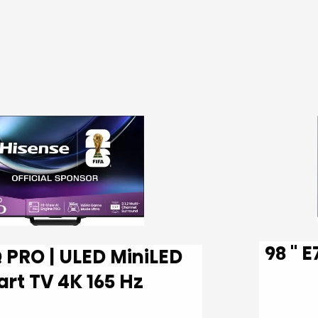
98 '' E7Q | Hi-QLED Smart TV 4K
Smart TV 4K 165 Hz