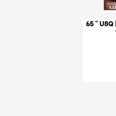
65 '' U8Q | ULED MiniLED Smart