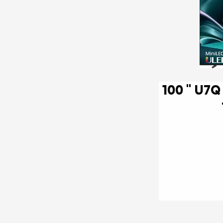
100 '' U7Q | ULED MiniLED Smart