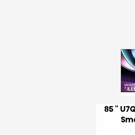
85 '' U7Q PRO | ULED MiniLED