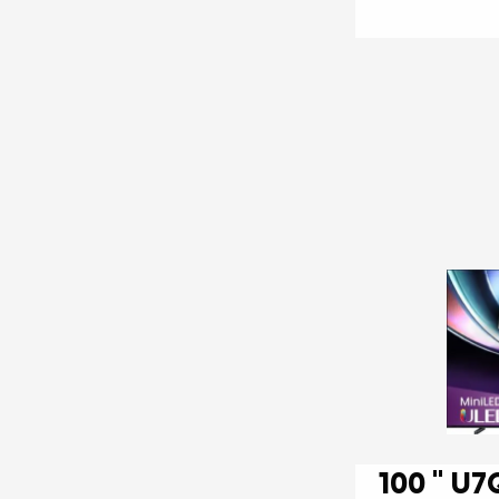
100 '' U7Q PRO | ULED MiniLED