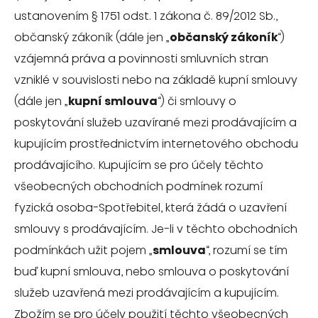
ustanovením § 1751 odst. 1 zákona č. 89/2012 Sb.,
občanský zákoník (dále jen „
občanský
zákoník
“)
vzájemná práva a povinnosti smluvních stran
vzniklé v souvislosti nebo na základě kupní smlouvy
(dále jen „
kupní
smlouva
“) či smlouvy o
poskytování služeb uzavírané mezi prodávajícím a
kupujícím prostřednictvím internetového obchodu
prodávajícího. Kupujícím se pro účely těchto
všeobecných obchodních podmínek rozumí
fyzická osoba-Spotřebitel, která žádá o uzavření
smlouvy s prodávajícím. Je-li v těchto obchodních
podmínkách užit pojem „
smlouva
“, rozumí se tím
buď kupní smlouva, nebo smlouva o poskytování
služeb uzavřená mezi prodávajícím a kupujícím.
Zbožím se pro účely použití těchto všeobecných