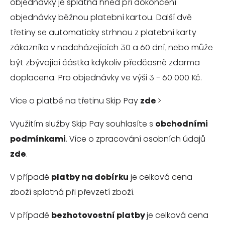
objednávky je splatná hned při dokončení
objednávky běžnou platební kartou. Další dvě
třetiny se automaticky strhnou z platební karty
zákazníka v nadcházejících 30 a 60 dní, nebo může
být zbývající částka kdykoliv předčasně zdarma
doplacena. Pro objednávky ve výši 3 - 60 000 Kč.
Více o platbě na třetinu Skip Pay
zde
>
Využitím služby Skip Pay souhlasíte s
obchodními
podmínkami
. Více o zpracování osobních údajů
zde
.
V případě
platby
na dobírku
je celková cena
zboží splatná při převzetí zboží.
V případě
bezhotovostní
platby
je celková cena