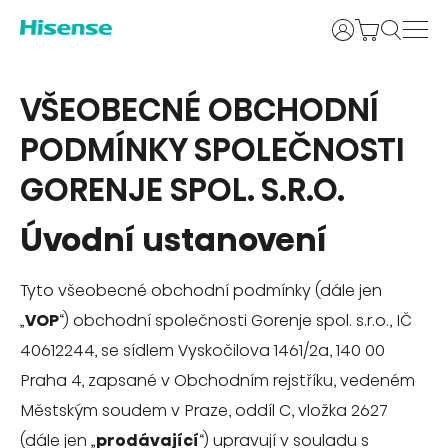
Uživatelské j
VŠEOBECNÉ OBCHODNÍ
PODMÍNKY SPOLEČNOSTI
GORENJE SPOL. S.R.O.
Úvodní ustanovení
Tyto všeobecné obchodní podmínky (dále jen
„
VOP
“) obchodní společnosti Gorenje spol. s.r.o., IČ
40612244, se sídlem Vyskočilova 1461/2a, 140 00
Praha 4, zapsané v Obchodním rejstříku, vedeném
Městským soudem v Praze, oddíl C, vložka 2627
(dále jen „
prodávající
“) upravují v souladu s