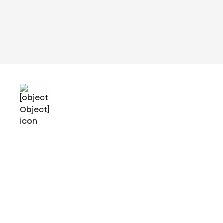
Video není k dispozici
Chcete-li vidět toto video, musíte přijmout funkční soubory cookie. Chcete-li
tak učinit, můžete kliknout na tento banner a změnit nastavení
přijetímfunkčních souborů cookie.