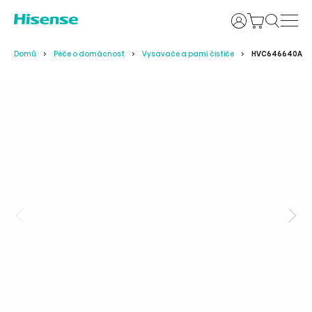
Uživatelské j
Domů
Péče o domácnost
Vysavače a parní čističe
HVC646640A