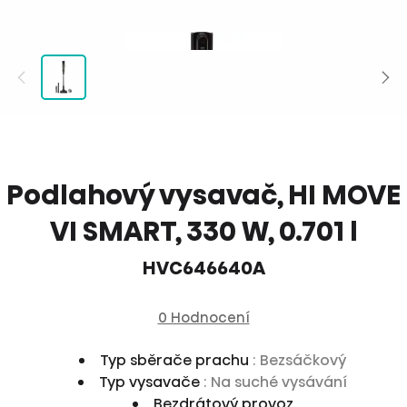
Podlahový vysavač, HI MOVE
VI SMART, 330 W, 0.701 l
HVC646640A
0 Hodnocení
Typ sběrače prachu
: Bezsáčkový
Typ vysavače
: Na suché vysávání
Bezdrátový provoz