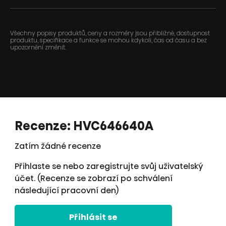
Všechny popisy produktů, ceny a rozměry jsou přibližné, dostupnost
produktu, specifikace a funkce se mohou kdykoli, čas od času a bez
upozornění změnit.
Recenze: HVC646640A
Zatím žádné recenze
Přihlaste se nebo zaregistrujte svůj uživatelský
účet. (Recenze se zobrazí po schválení
následující pracovní den)
Přihlásit se