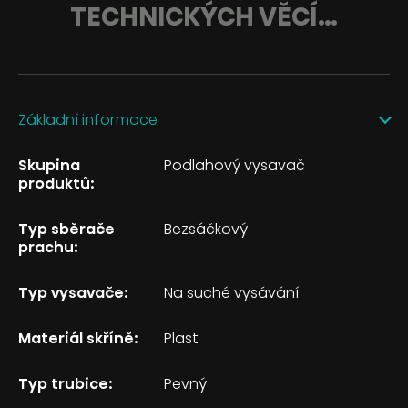
TECHNICKÝCH VĚCÍ…
Základní informace
Skupina
Podlahový vysavač
produktů:
Typ sběrače
Bezsáčkový
prachu:
Typ vysavače:
Na suché vysávání
Materiál skříně:
Plast
Typ trubice:
Pevný