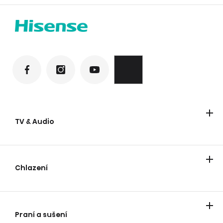
TV & Audio
Televizory
Laser TV
Soundbary
Párty reproduktory
Chlazení
Lednice
Mrazáky
Praní a sušení