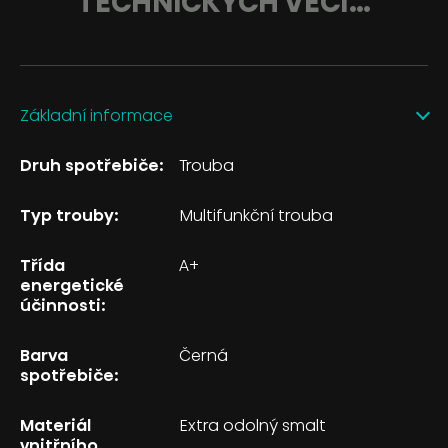
TECHNICKÝCH VĚCÍ…
Základní informace
Druh spotřebiče:
Trouba
Typ trouby:
Multifunkční trouba
Třída
A+
energetické
účinnosti:
Barva
Černá
spotřebiče:
Materiál
Extra odolný smalt
vnitřního