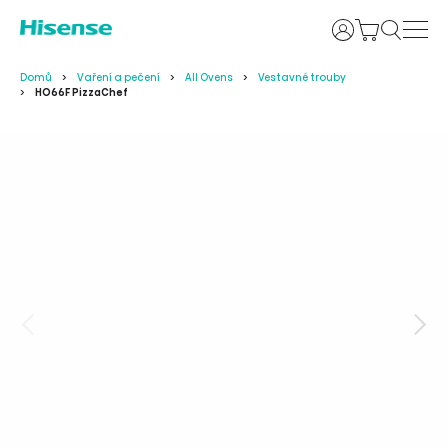
Uživatelské j
Domů
Vaření a pečení
All Ovens
Vestavné trouby
HO66F PizzaChef