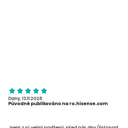
Dany, 13.11.2025
Původně publikováno na ro.hisense.com
Jsem z ní velmi nadšený, před pár dny (listopad