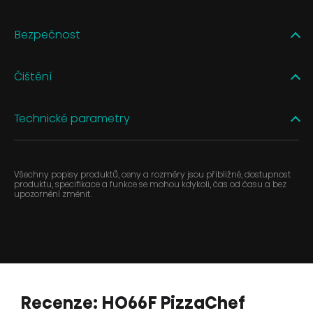
Bezpečnost
Čištění
Technické parametry
Všechny popisy produktů, ceny a rozměry jsou přibližné, dostupnost
produktu, specifikace a funkce se mohou kdykoli, čas od času a bez
upozornění změnit.
Recenze: HO66F PizzaChef