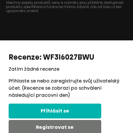
Všechny popisy produktů, ceny a rozměry jsou přibližné, dostupnost
produktu, specifikace a funkce se mohou kdykoli, čas od času a bez
upozornění změnit.
Recenze: WF3I6027BWU
Zatím žádné recenze
Přihlaste se nebo zaregistrujte svůj uživatelský
účet. (Recenze se zobrazí po schválení
následující pracovní den)
Přihlásit se
Registrovat se