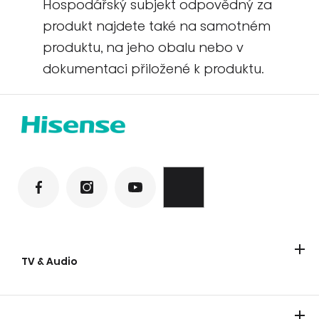
Hospodářský subjekt odpovědný za
produkt najdete také na samotném
produktu, na jeho obalu nebo v
dokumentaci přiložené k produktu.
TV & Audio
Televizory
Laser TV
Soundbary
Párty reproduktory