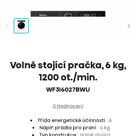
Volně stojící pračka, 6 kg,
1200 ot./min.
WF3I6027BWU
0 Hodnocení
Třída energetické účinnosti
: A
Náplň prádla pro praní
: 6 kg
Typ konstrukce
: Volně stojící