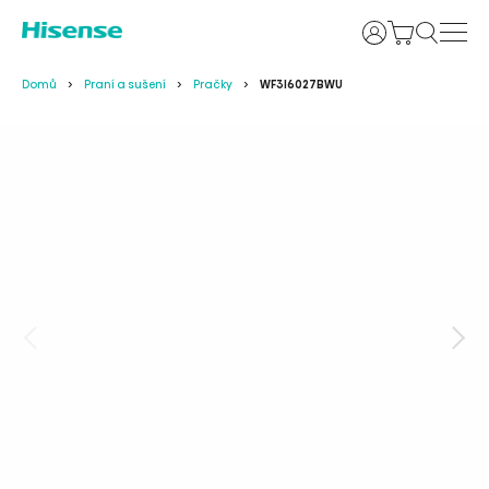
Uživatelské j
Domů
Praní a sušení
Pračky
WF3I6027BWU