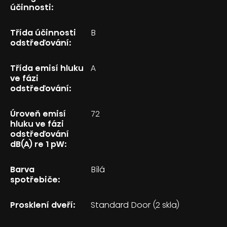
účinnosti:
Třída účinnosti
B
odstřeďování:
Třída emisí hluku
A
ve fázi
odstřeďování:
Úroveň emisí
72
hluku ve fázi
odstřeďování
dB(A) re 1 pW:
Barva
Bílá
spotřebiče:
Prosklení dveří:
Standard Door (2 skla)