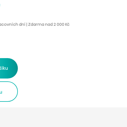
č
acovních dní | Zdarma nad 2 000 Kč
šíku
 u