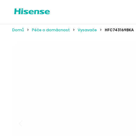
Domů
Péče o domácnost
Vysavače
HFC743169BKA