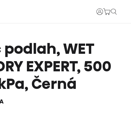
Uživatelské jm
č podlah, WET
RY EXPERT, 500
 kPa, Černá
A