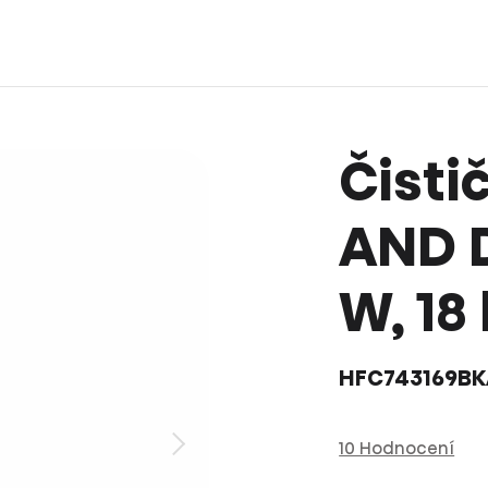
Čisti
AND D
W, 18
HFC743169BK
10 Hodnocení