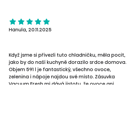
Hanula, 20.11.2025
Když jsme si přivezli tuto chladničku, měla pocit,
jako by do naší kuchyně dorazilo srdce domova.
Objem 591 l je fantastický, všechno ovoce,
zelenina i nápoje najdou své místo. Zásuvka
Vacuum Fresh mi dává jistotu, že ovoce ani
zelenina nezvadne po dvou dnech. A když
otevřu dveře, slyším jen tiché šumění
kompresoru, vidím ty prostorné a jasně
osvětlené police. Je to pro mě nejen chladnička,
ale malý palác čerstvosti. Je sice dražší, ale
nelituji.