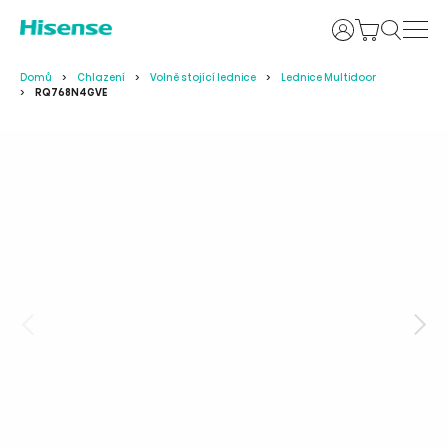
Uživatelské j
Domů
Chlazení
Volně stojící lednice
Lednice Multidoor
RQ768N4GVE