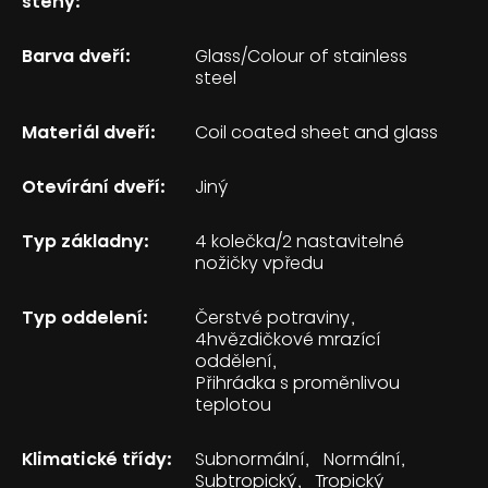
stěny:
Barva dveří:
Glass/Colour of stainless
steel
Materiál dveří:
Coil coated sheet and glass
Otevírání dveří:
Jiný
Typ základny:
4 kolečka/2 nastavitelné
nožičky vpředu
Typ oddelení:
Čerstvé potraviny
4hvězdičkové mrazící
oddělení
Přihrádka s proměnlivou
teplotou
Klimatické třídy:
Subnormální
Normální
Subtropický
Tropický