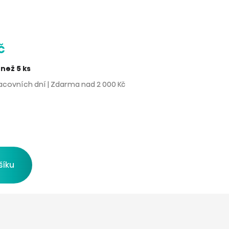
č
než 5 ks
acovních dní | Zdarma nad 2 000 Kč
šíku