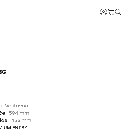
Uživatelské jm
BG
ce
: Vestavná
iče
: 594 mm
biče
: 455 mm
EMIUM ENTRY