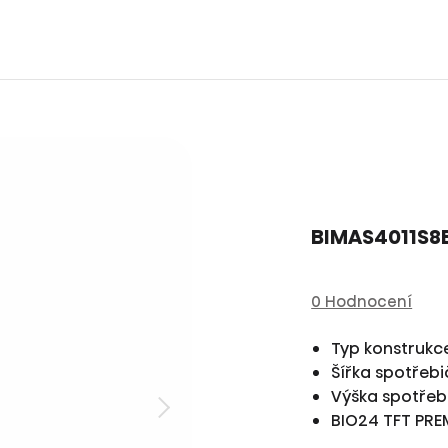
BIMAS4011S8
0 Hodnocení
Typ konstruk
Šířka spotřeb
Výška spotře
BIO24 TFT PR