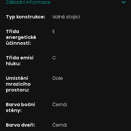
Základní informace
Typ konstrukce:
Volně stojící
Třída
E
energetické
účinnosti:
Třída emisí
C
hluku:
Umístění
Dole
mrazicího
prostoru:
Barva boční
Černá
stěny:
Barva dveří:
Černá