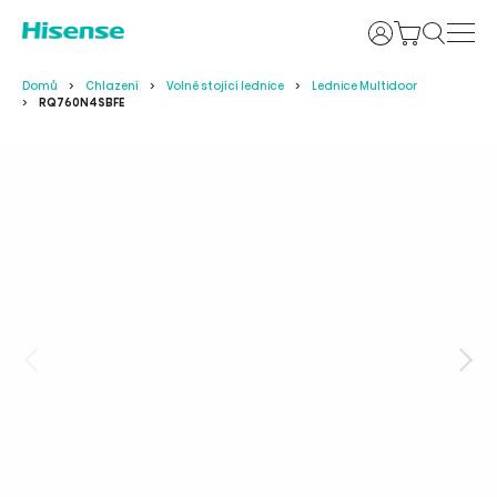
Uživatelské j
Domů
Chlazení
Volně stojící lednice
Lednice Multidoor
RQ760N4SBFE