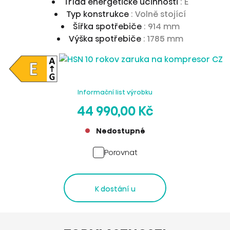
Třída energetické účinnosti
: E
Typ konstrukce
: Volně stojící
Šířka spotřebiče
: 914 mm
Výška spotřebiče
: 1785 mm
Informační list výrobku
44 990,00 Kč
Nedostupné
Porovnat
K dostání u