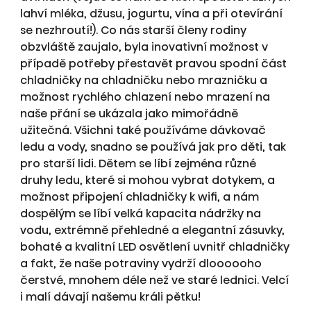
lahví mléka, džusu, jogurtu, vína a při otevírání
se nezhroutí!). Co nás starší členy rodiny
obzvláště zaujalo, byla inovativní možnost v
případě potřeby přestavět pravou spodní část
chladničky na chladničku nebo mrazničku a
možnost rychlého chlazení nebo mrazení na
naše přání se ukázala jako mimořádně
užitečná. Všichni také používáme dávkovač
ledu a vody, snadno se používá jak pro děti, tak
pro starší lidi. Dětem se líbí zejména různé
druhy ledu, které si mohou vybrat dotykem, a
možnost připojení chladničky k wifi, a nám
dospělým se líbí velká kapacita nádržky na
vodu, extrémně přehledné a elegantní zásuvky,
bohaté a kvalitní LED osvětlení uvnitř chladničky
a fakt, že naše potraviny vydrží dloooooho
čerstvé, mnohem déle než ve staré lednici. Velcí
i malí dávají našemu králi pětku!