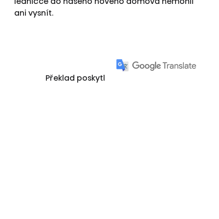
ledničce do našeho nového domova nemohli
ani vysnít.
Překlad poskytl