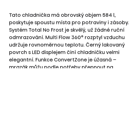
Tato chladnička má obrovský objem 584 l,
poskytuje spoustu místa pro potraviny i zásoby.
Systém Total No Frost je skvělý, už žádné ruční
odmrazování. Multi Flow 360° rozptyl vzduchu
udržuje rovnoměrnou teplotu. Černý lakovaný
povrch s LED displejem činí chladničku velmi
elegantní. Funkce ConvertZone je úžasná –
mrazák můžu podle potřeby přepnout na
chladničku. Výrobník ledu i dávkovač vody
zvenčí jsou velmi praktické. Wi-Fi ovládání přes
aplikaci mi dává pocit kontroly. A to tiché
bzučení (37 dB)? Téměř zapomínám, že tady
vůbec je.