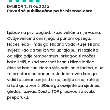
DALIBOR T., 19.06.2026
Původně publikováno na hr.hisense.com
Ljubav na prvi pogled. I kažu veličina nije važna.
Ovdje veličina čini njega u punom opsegu.
Hoćeš leda- imaš ga. Hladna voda-tu je. Hrana
sviježa kao da tek iz vrta ubraja je. Tri različita
odjeljka gdje temperaturu prilagoditi možeš
kako želiš, a kad smrzneš hranu klizne ladice
čine se kao san. Nema više nabijanja ladica, a uz
to prostora na bacanje. Jednostavno kad ga
vidiš fascinantan je. U crnoj bolji u crnoj kuhinji,
a kad ga otvoriš LEDice ga osvijetle pa sjedneš,
gledaš i uzivaš. Doista TOP proizvod za svaku
preporuku.