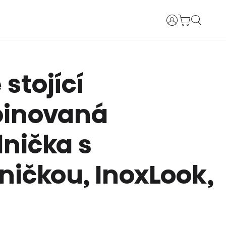
Uživatelské jm
 stojící
inovaná
nička s
ičkou, InoxLook,