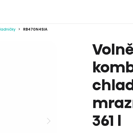
ladničky
RB470N4SIA
Volně
komb
chlad
mrazn
361 l