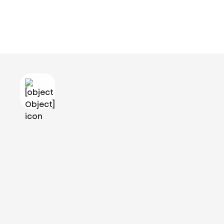
Chcete-li vidět toto video, musíte přijmout funkční