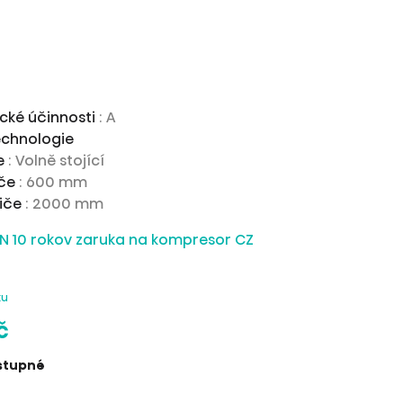
ické účinnosti
: A
echnologie
ce
: Volně stojící
iče
: 600 mm
biče
: 2000 mm
ku
č
stupné