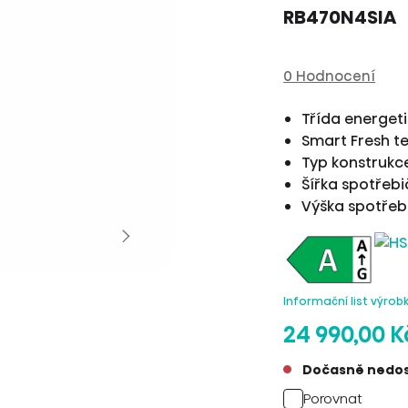
RB470N4SIA
0 Hodnocení
Třída energet
Smart Fresh t
Typ konstruk
Šířka spotřeb
Výška spotře
Informační list výrob
24 990,00 K
Dočasně nedo
Porovnat